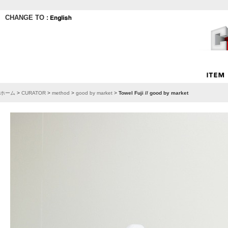
CHANGE TO :
ホーム
>
CURATOR
>
method
>
good by market
>
Towel Fuji // good by market