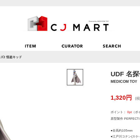
-ズ2 怪盗キッド
UDF 名
MEDICOM TOY
1,320
円
(税
ポイント：
0
pt
（ポ
原型製作 PERFECT-
●全高約105mm
●江戸川コナン(スケ-ト