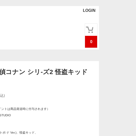
LOGIN
0
探偵コナン シリ-ズ2 怪盗キッド
込)
イントは商品発送時に付与されます）
STUDIO
ボ-ド Ver.)、怪盗キッド、