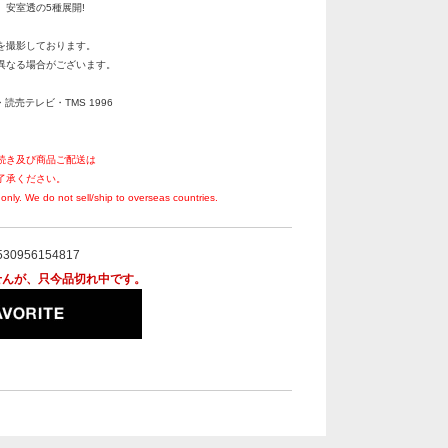
安室透の5種展開!
を撮影しております。
異なる場合がございます。
・読売テレビ・TMS 1996
続き及び商品ご配送は
了承ください。
only. We do not sell/ship to overseas countries.
530956154817
せんが、只今品切れ中です。