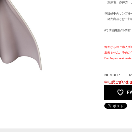
灰原哀、赤井秀一、
※監修中のサンプル
発売商品とは一部
(C) 青山剛昌/小学館
海外からのご購入手
出来ません。予めご
For Japan residents 
NUMBER
4
申し訳ございま