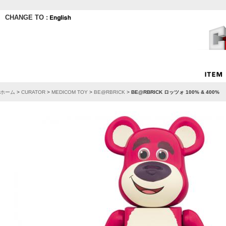
CHANGE TO :
ホーム
>
CURATOR
>
MEDICOM TOY
>
BE@RBRICK
>
BE@RBRICK ロッツォ 100% & 400%