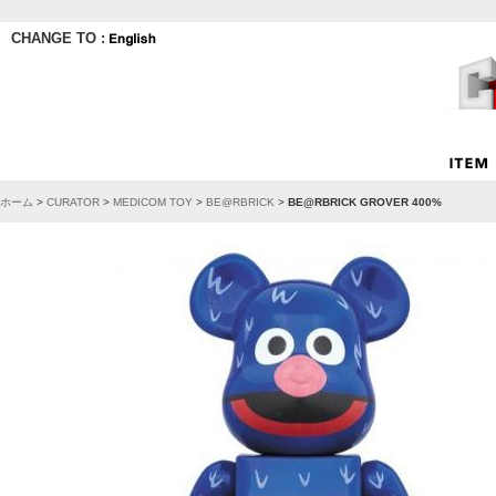
CHANGE TO :
ホーム
>
CURATOR
>
MEDICOM TOY
>
BE@RBRICK
>
BE@RBRICK GROVER 400%