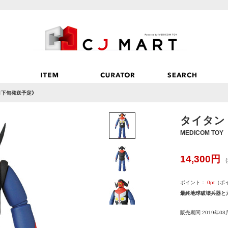
7月下旬発送予定》
タイタン
MEDICOM TOY
14,300
円
ポイント：
0
pt
（ポ
最終地球破壊兵器と
販売期間:2019年03