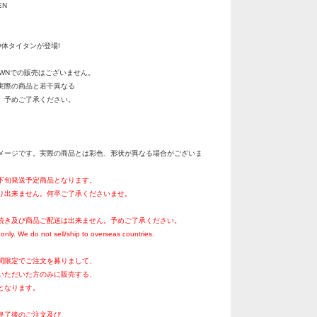
EN
神体タイタンが登場!
OWNでの販売はございません。
実際の商品と若干異なる
。予めご了承ください。
メージです。実際の商品とは彩色、形状が異なる場合がございま
月下旬発送予定商品となります。
り出来ません。何卒ご了承くださいませ。
続き及び商品ご配送は出来ません。予めご了承ください。
only. We do not sell/ship to overseas countries.
間限定でご注文を募りまして、
いただいた方のみに販売する、
となります。
終了後のご注文及び、