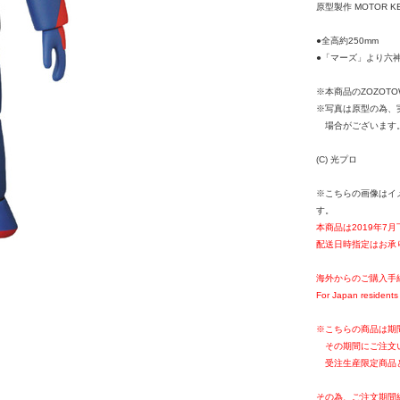
原型製作 MOTOR K
●全高約250mm
●「マーズ」より六
※本商品のZOZOT
※写真は原型の為、
場合がございます
(C) 光プロ
※こちらの画像はイ
す。
本商品は2019年7
配送日時指定はお承
海外からのご購入手
For Japan residents 
※こちらの商品は期
その期間にご注文
受注生産限定商品
その為、ご注文期間