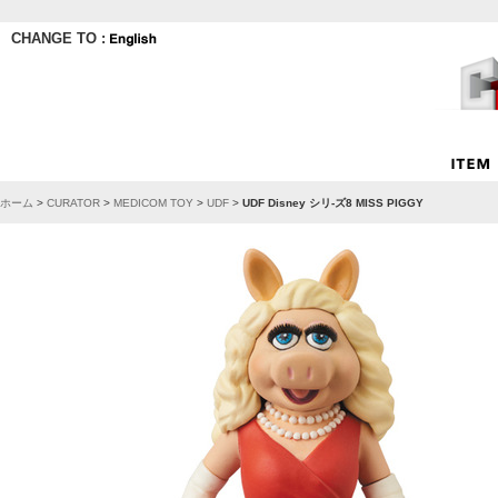
CHANGE TO :
ホーム
>
CURATOR
>
MEDICOM TOY
>
UDF
>
UDF Disney シリ-ズ8 MISS PIGGY