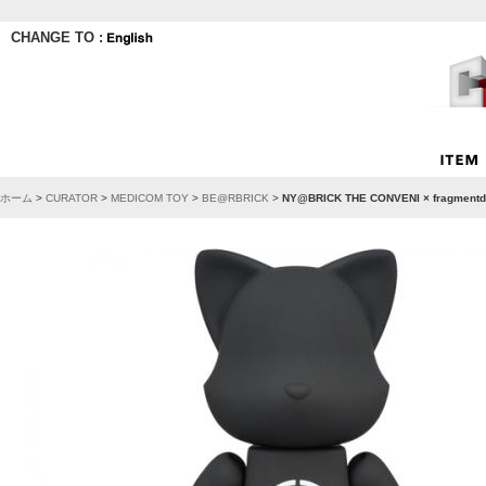
CHANGE TO :
ホーム
>
CURATOR
>
MEDICOM TOY
>
BE@RBRICK
>
NY@BRICK THE CONVENI × fragmentd