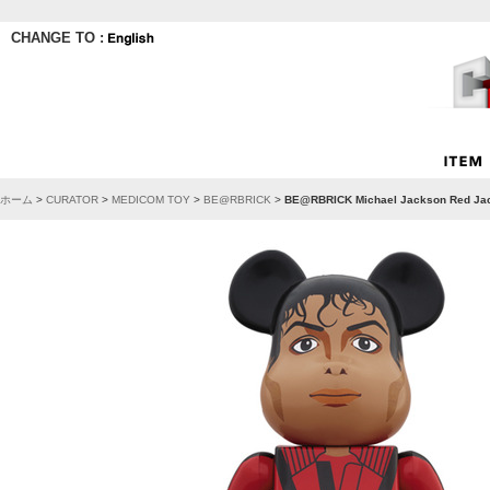
CHANGE TO :
ホーム
>
CURATOR
>
MEDICOM TOY
>
BE@RBRICK
>
BE@RBRICK Michael Jackson Red Ja