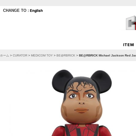
CHANGE TO :
ホーム
>
CURATOR
>
MEDICOM TOY
>
BE@RBRICK
>
BE@RBRICK Michael Jackson Red Ja