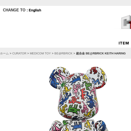
CHANGE TO :
ホーム
>
CURATOR
>
MEDICOM TOY
>
BE@RBRICK
>
超合金 BE@RBRICK KEITH HARING