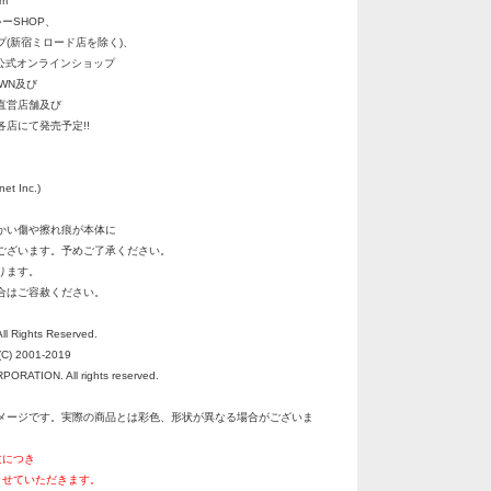
m
ーSHOP、
(新宿ミロード店を除く)、
、公式オンラインショップ
OWN及び
直営店舗及び
店にて発売予定!!
 Inc.)
かい傷や擦れ痕が本体に
ざいます。予めご了承ください。
ります。
合はご容赦ください。
All Rights Reserved.
C) 2001-2019
RATION. All rights reserved.
メージです。実際の商品とは彩色、形状が異なる場合がございま
文につき
させていただきます。