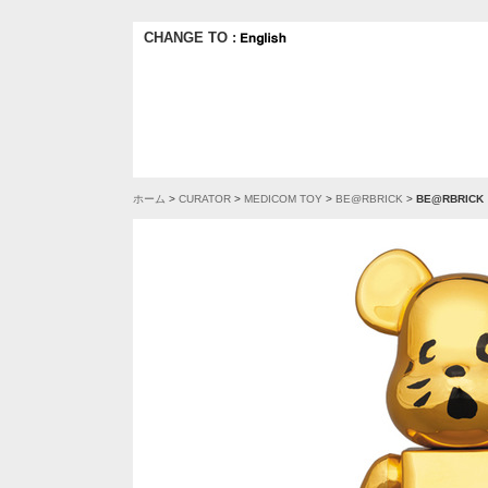
CHANGE TO :
ホーム
>
CURATOR
>
MEDICOM TOY
>
BE@RBRICK
>
BE@RBRICK