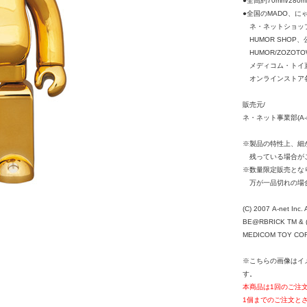
●全高約70mm/280m
●全国のMADO、にゃ
ネ・ネットショップ
HUMOR SHOP
HUMOR/ZOZOT
メディコム・トイ
オンラインストア各
販売元/
ネ・ネット事業部(A-net
※製品の特性上、細
残っている場合がご
※数量限定販売とな
万が一品切れの場
(C) 2007 A-net Inc. 
BE@RBRICK TM & (
MEDICOM TOY CORPO
※こちらの画像はイ
す。
本商品は1回のご注
1個までのご注文と