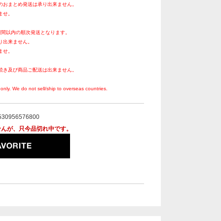
のおまとめ発送は承り出来ません。
ませ。
週間以内の順次発送となります。
り出来ません。
ませ。
続き及び商品ご配送は出来ません。
。
only. We do not sell/ship to overseas countries.
530956576800
せんが、只今品切れ中です。