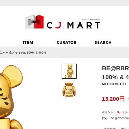
 にゃー 金メッキVer. 100% & 400%
BE@RBR
100% & 
MEDICOM TOY
13,200
円
ポイント：
0
pt
（ポ
にゃーBE@RBRIC