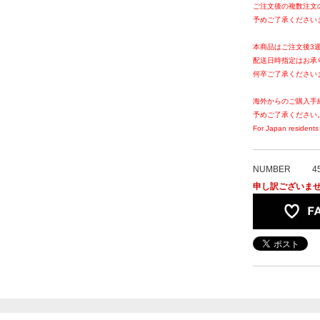
ご注文後の複数注文
予めご了承ください
本商品はご注文後3
配送日時指定はお承
何卒ご了承ください
海外からのご購入手
予めご了承ください
For Japan residents 
NUMBER
4
申し訳ございま