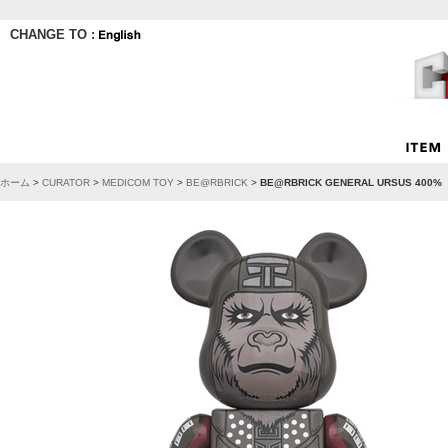
CHANGE TO :
ホーム
>
CURATOR
>
MEDICOM TOY
>
BE@RBRICK
>
BE@RBRICK GENERAL URSUS 400%