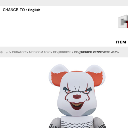
CHANGE TO :
ホーム
>
CURATOR
>
MEDICOM TOY
>
BE@RBRICK
>
BE@RBRICK PENNYWISE 400%