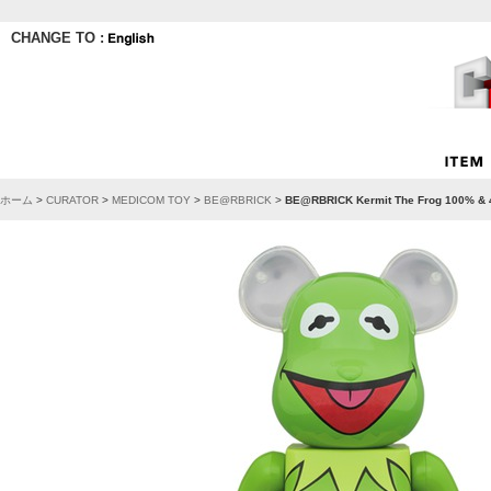
CHANGE TO :
ホーム
>
CURATOR
>
MEDICOM TOY
>
BE@RBRICK
>
BE@RBRICK Kermit The Frog 100% &