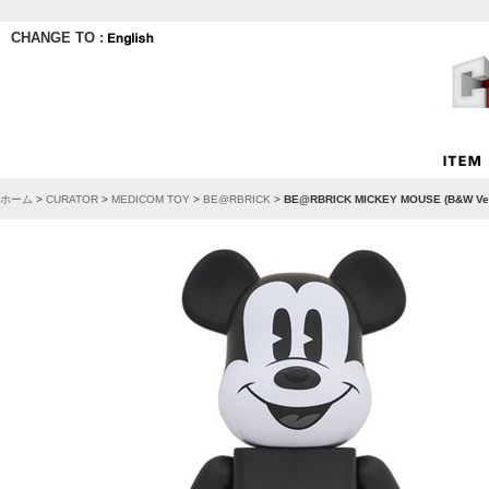
CHANGE TO :
ホーム
>
CURATOR
>
MEDICOM TOY
>
BE@RBRICK
>
BE@RBRICK MICKEY MOUSE (B&W Ver