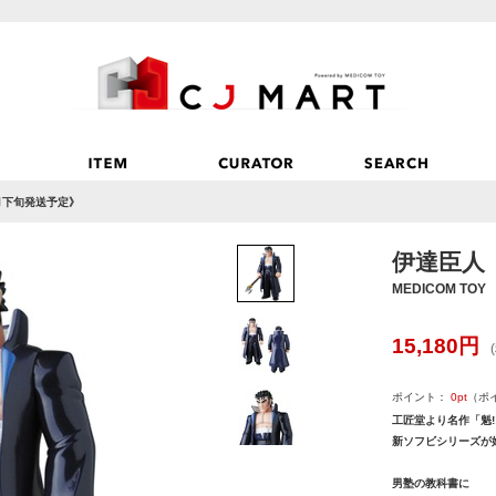
3月下旬発送予定》
伊達臣人《
MEDICOM TOY
15,180
円
ポイント：
0
pt
（ポ
工匠堂より名作「魁!
新ソフビシリーズが
男塾の教科書に