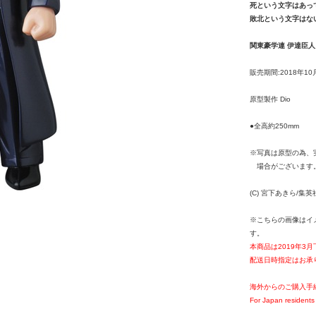
死という文字はあっ
敗北という文字はな
関東豪学連 伊達臣人
販売期間:2018年10
原型製作 Dio
●全高約250mm
※写真は原型の為、
場合がございます
(C) 宮下あきら/
※こちらの画像はイ
す。
本商品は2019年3
配送日時指定はお承
海外からのご購入手
For Japan residents 