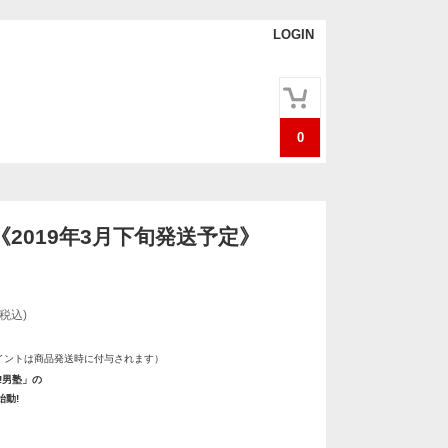
LOGIN
0
2019年3月下旬発送予定》
(税込)
イントは商品発送時に付与されます）
!男塾」の
始動!