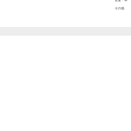
音楽・本
その他