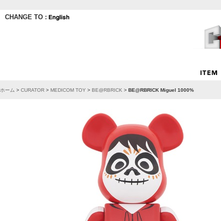
CHANGE TO :
ホーム
>
CURATOR
>
MEDICOM TOY
>
BE@RBRICK
>
BE@RBRICK Miguel 1000%