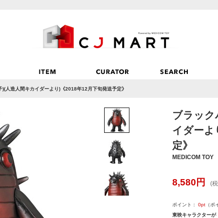
)(人造人間キカイダーより)《2018年12月下旬発送予定》
ブラック
イダーより
定》
MEDICOM TOY
8,580
円
(税
ポイント：
0
pt
（ポ
東映キャラクターが