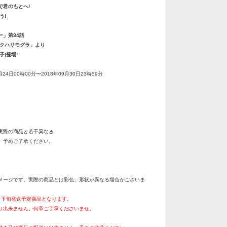
で君のもとへ!
う!
ー」第34話
ックハリモグラ」より
子)登場!
月24日00時00分〜2018年09月30日23時59分
実際の商品と若干異なる
。予めご了承ください。
メージです。実際の商品とは彩色、形状が異なる場合がございま
2月下旬発送予定商品となります。
り出来ません。何卒ご了承くださいませ。