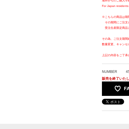
海外からのご購入手
For Japan residents 
※こちらの商品は期
その期間にご注文
受注生産限定商品
その為、ご注文期間
数量変更、キャンセ
上記の内容をご了承
NUMBER
4
販売を終了いた