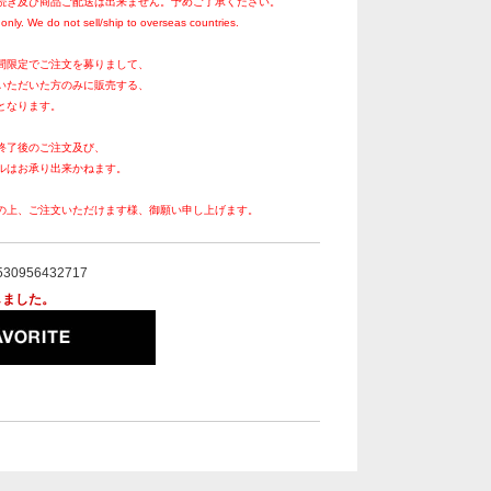
続き及び商品ご配送は出来ません。予めご了承ください。
only. We do not sell/ship to overseas countries.
間限定でご注文を募りまして、
いただいた方のみに販売する、
となります。
終了後のご注文及び、
ルはお承り出来かねます。
の上、ご注文いただけます様、御願い申し上げます。
530956432717
しました。