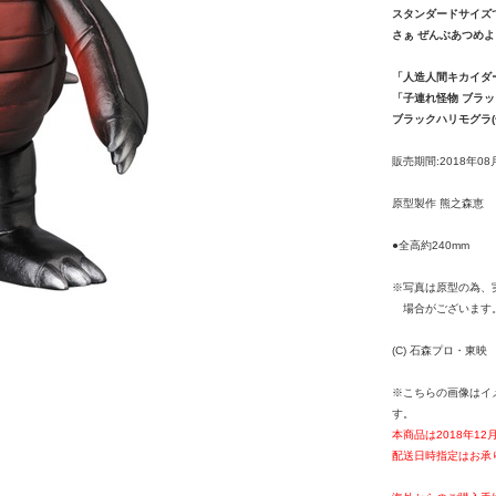
スタンダードサイズ
さぁ ぜんぶあつめよ
「人造人間キカイダ
「子連れ怪物 ブラ
ブラックハリモグラ(
販売期間:2018年08
原型製作 熊之森恵
●全高約240mm
※写真は原型の為、
場合がございます
(C) 石森プロ・東映
※こちらの画像はイ
す。
本商品は2018年1
配送日時指定はお承