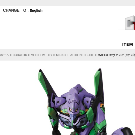
CHANGE TO :
ホーム
>
CURATOR
>
MEDICOM TOY
>
MIRACLE ACTION FIGURE
>
MAFEX エヴァンゲリオン