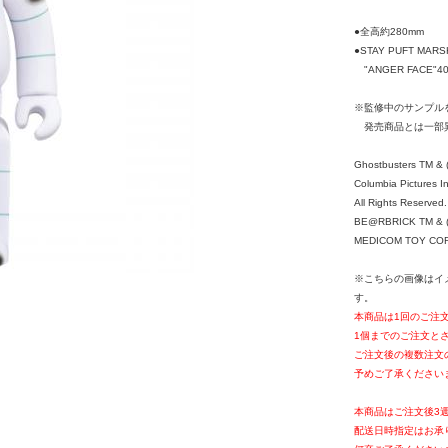
●全高約280mm
●STAY PUFT MAR
"ANGER FACE"
※監修中のサンプル
発売商品とは一部
Ghostbusters TM & 
Columbia Pictures In
All Rights Reserved.
BE@RBRICK TM & (
MEDICOM TOY CORPO
※こちらの画像はイ
す。
本商品は1回のご注
1個までのご注文と
ご注文後の複数注文
予めご了承ください
本商品はご注文後3
配送日時指定はお承