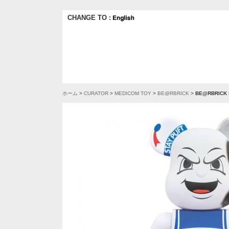
CHANGE TO :
ホーム
>
CURATOR
>
MEDICOM TOY
>
BE@RBRICK
>
BE@RBRICK 