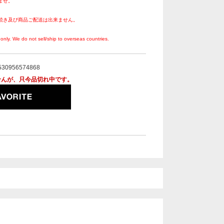
ませ。
続き及び商品ご配送は出来ません。
。
only. We do not sell/ship to overseas countries.
530956574868
せんが、只今品切れ中です。