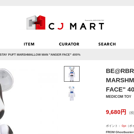
STAY PUFT MARSHMALLOW MAN "ANGER FACE" 400%
BE@RBRI
MARSHM
FACE" 4
MEDICOM TOY
9,680
円
(税
ポイント：
0
pt
（ポ
FROM Ghostbuster