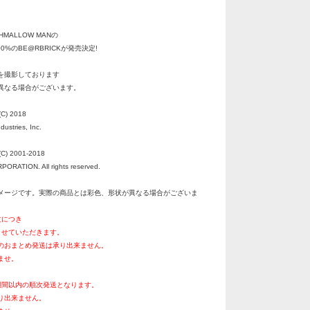
SHMALLOW MANの
400%のBE@RBRICKが発売決定!
を撮影しております
異なる場合がございます。
(C) 2018
dustries, Inc.
C) 2001-2018
RATION. All rights reserved.
メージです。実際の商品とは彩色、形状が異なる場合がございま
文につき
させていただきます。
のおまとめ発送は承り出来ません。
ませ。
週間以内の順次発送となります。
り出来ません。