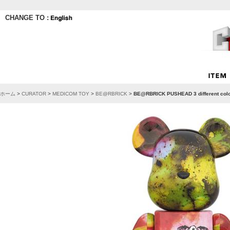
CHANGE TO :
ホーム
>
CURATOR
>
MEDICOM TOY
>
BE@RBRICK
>
BE@RBRICK PUSHEAD 3 different col