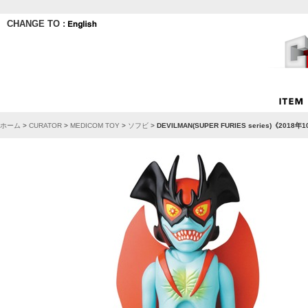
CHANGE TO :
ホーム
>
CURATOR
>
MEDICOM TOY
>
ソフビ
>
DEVILMAN(SUPER FURIES series)《20