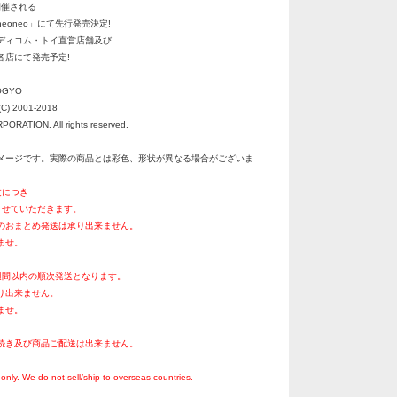
開催される
eoneo」にて先行発売決定!
りメディコム・トイ直営店舗及び
店にて発売予定!
OGYO
C) 2001-2018
RATION. All rights reserved.
メージです。実際の商品とは彩色、形状が異なる場合がございま
文につき
させていただきます。
のおまとめ発送は承り出来ません。
ませ。
週間以内の順次発送となります。
り出来ません。
ませ。
続き及び商品ご配送は出来ません。
。
only. We do not sell/ship to overseas countries.