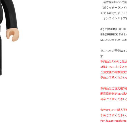
名古屋PARCOで
「超くっきーランドn
●7月14日(土)よ
オンラインストア各
(C) YOSHIMOTO K
BE@RBRICK TM & (
MEDICOM TOY CORPO
※こちらの画像はイ
す。
本商品は1回のご注
1個までのご注文と
ご注文後の複数注文
予めご了承ください
本商品はご注文後3
配送日時指定はお承
何卒ご了承ください
海外からのご購入手
予めご了承ください
For Japan residents 