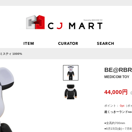
 ミスティ 1000%
BE@RBR
MEDICOM TOY
44,000
円
ポイント：
0
pt
（ポ
超くっきーランドneo
●全高約700mm
●6月15日(金)～7月