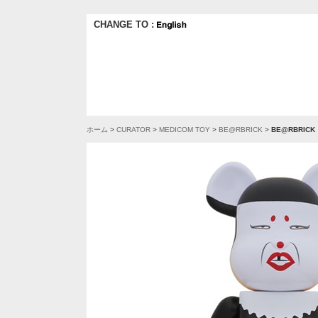
CHANGE TO :
ホーム
>
CURATOR
>
MEDICOM TOY
>
BE@RBRICK
>
BE@RBRICK