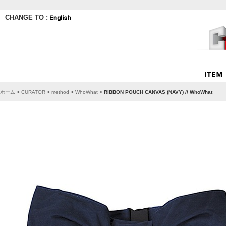
CHANGE TO :
ホーム
>
CURATOR
>
method
>
WhoWhat
>
RIBBON POUCH CANVAS (NAVY) // WhoWhat