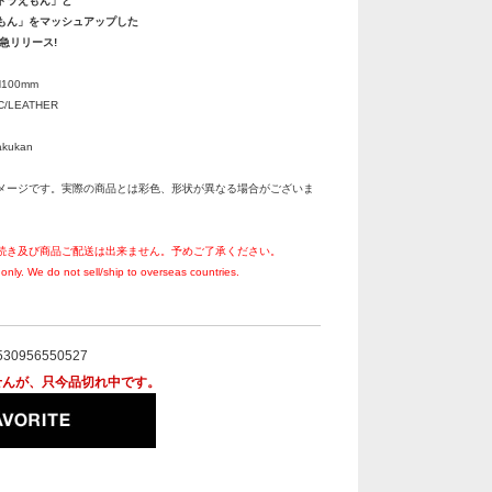
ドラえもん」と
もん」をマッシュアップした
緊急リリース!
100mm
/LEATHER
gakukan
メージです。実際の商品とは彩色、形状が異なる場合がございま
続き及び商品ご配送は出来ません。予めご了承ください。
only. We do not sell/ship to overseas countries.
530956550527
せんが、只今品切れ中です。