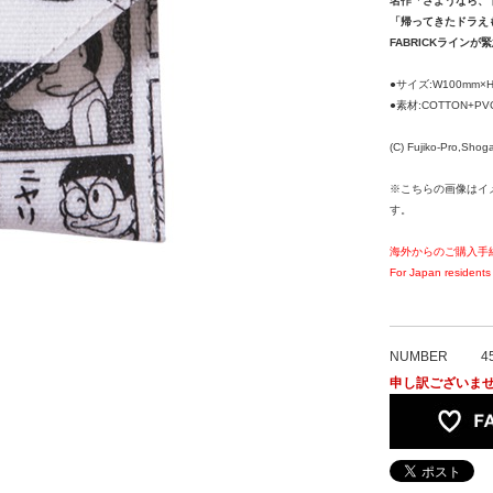
名作「さようなら、
「帰ってきたドラえ
FABRICKラインが
●サイズ:W100mm×H
●素材:COTTON+PVC
(C) Fujiko-Pro,Sho
※こちらの画像はイ
す。
海外からのご購入手
For Japan residents 
NUMBER
4
申し訳ございま