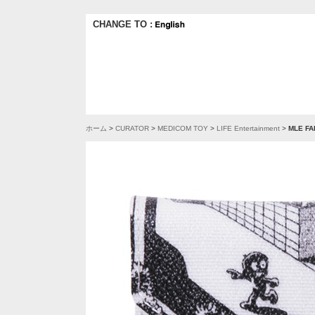
CHANGE TO :
ホーム
>
CURATOR
>
MEDICOM TOY
>
LIFE Entertainment
>
MLE F