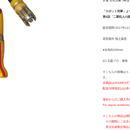
さぁ ぜんぶあつめよ
「ロボット刑事」よ
第5話「二重犯人の
販売期間:2017年11
原型製作 熊之森恵
●全高約240mm
(C) 石森プロ・東映
※こちらの画像はイ
す。
本商品は2018年3
配送日時指定はお承
海外からのご購入手
For Japan residents 
※こちらの商品は期
その期間にご注文
受注生産限定商品