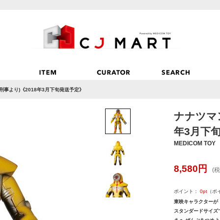
刑事より)《2018年3月下旬発送予定》
ナナツマン
年3月下
MEDICOM TOY
8,580
円
(税
ポイント：
0
pt
（ポ
東映キャラクターが
スタンダードサイズ