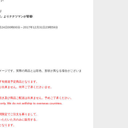
う!
り
謎」よりナナツマンが登場!
月24日00時00分～2017年12月31日23時59分
メージです。実際の商品とは彩色、形状が異なる場合がございま
月下旬発送予定商品となります。
り出来ません。何卒ご了承くださいませ。
続き及び商品ご配送は出来ません。予めご了承ください。
only. We do not sell/ship to overseas countries.
間限定でご注文を募りまして、
いただいた方のみに販売する、
となります。