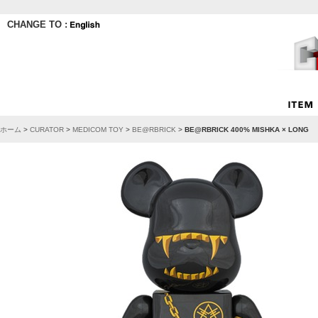
CHANGE TO :
ホーム
>
CURATOR
>
MEDICOM TOY
>
BE@RBRICK
>
BE@RBRICK 400% MISHKA × LONG