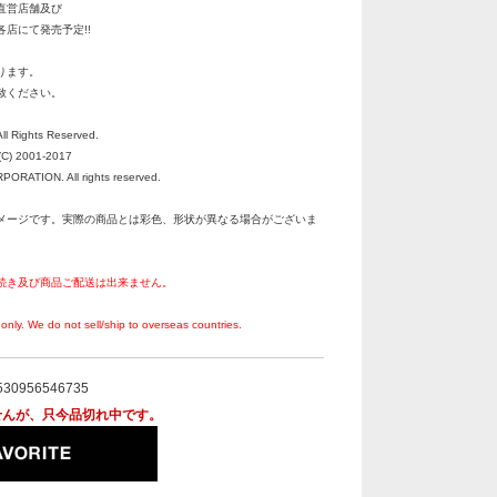
直営店舗及び
店にて発売予定!!
ります。
赦ください。
All Rights Reserved.
C) 2001-2017
RATION. All rights reserved.
メージです。実際の商品とは彩色、形状が異なる場合がございま
続き及び商品ご配送は出来ません。
。
only. We do not sell/ship to overseas countries.
530956546735
せんが、只今品切れ中です。