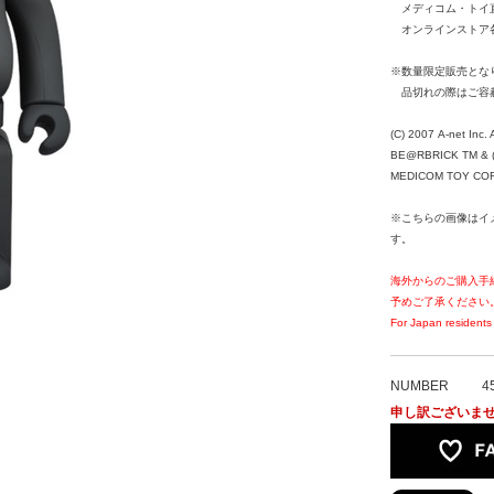
メディコム・トイ
オンラインストア各
※数量限定販売とな
品切れの際はご容
(C) 2007 A-net Inc. 
BE@RBRICK TM & (
MEDICOM TOY CORPO
※こちらの画像はイ
す。
海外からのご購入手
予めご了承ください
For Japan residents 
NUMBER
4
申し訳ございま