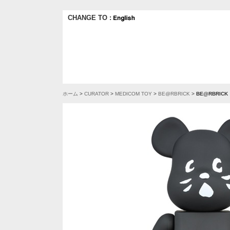
CHANGE TO :
ホーム
>
CURATOR
>
MEDICOM TOY
>
BE@RBRICK
>
BE@RBRICK