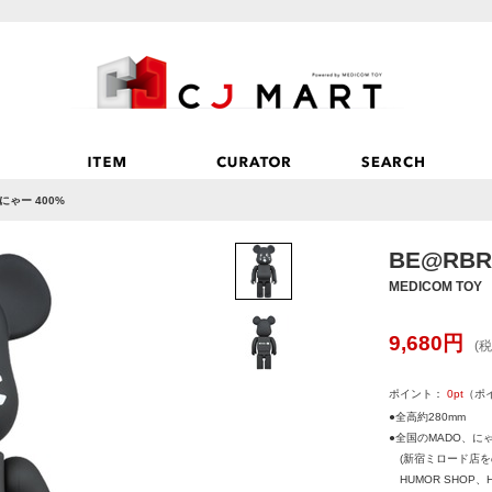
 にゃー 400%
BE@RBR
MEDICOM TOY
9,680
円
(税
ポイント：
0
pt
（ポ
●全高約280mm
●全国のMADO、に
(新宿ミロード店を
HUMOR SHOP、H