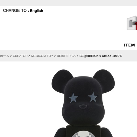
CHANGE TO :
ホーム
>
CURATOR
>
MEDICOM TOY
>
BE@RBRICK
>
BE@RBRICK x atmos 1000%