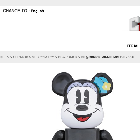
CHANGE TO :
ホーム
>
CURATOR
>
MEDICOM TOY
>
BE@RBRICK
>
BE@RBRICK MINNIE MOUSE 400%