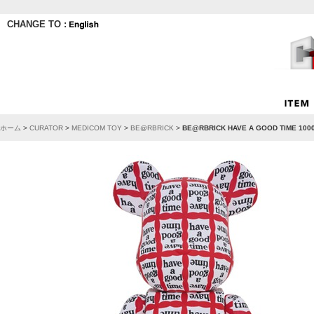
CHANGE TO :
ホーム
>
CURATOR
>
MEDICOM TOY
>
BE@RBRICK
>
BE@RBRICK HAVE A GOOD TIME 100