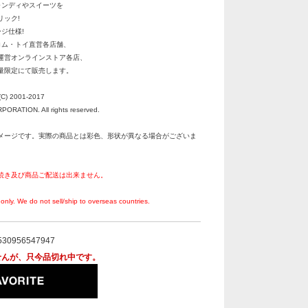
ャンディやスイーツを
ック!
ジ仕様!
コム・トイ直営各店舗、
運営オンラインストア各店、
量限定にて販売します。
C) 2001-2017
RATION. All rights reserved.
メージです。実際の商品とは彩色、形状が異なる場合がございま
続き及び商品ご配送は出来ません。
。
only. We do not sell/ship to overseas countries.
530956547947
せんが、只今品切れ中です。