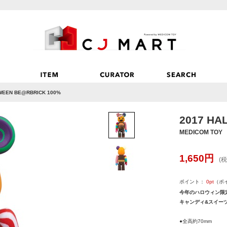
WEEN BE@RBRICK 100%
2017 HA
MEDICOM TOY
1,650
円
(税
ポイント：
0
pt
（ポ
今年のハロウィン限
キャンディ&スイーツ
●全高約70mm