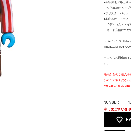
●今年のモデルはキ
ちりばめたベアブリ
●ブリスターパッケー
●本商品は、メディ
メディコム・トイ
他一部店舗にて数
BE@RBRICK TM & (
MEDICOM TOY CORPO
※こちらの画像はイ
す。
海外からのご購入手
予めご了承ください
For Japan residents 
NUMBER
4
申し訳ございま