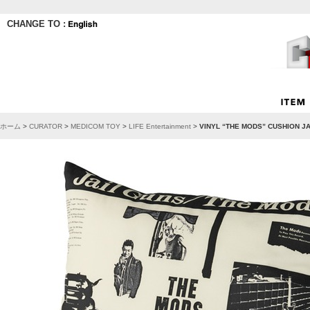
CHANGE TO :
ホーム
>
CURATOR
>
MEDICOM TOY
>
LIFE Entertainment
>
VINYL “THE MODS” CUSHION