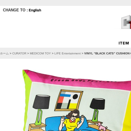
CHANGE TO :
ホーム
>
CURATOR
>
MEDICOM TOY
>
LIFE Entertainment
>
VINYL “BLACK CATS” CUSHI