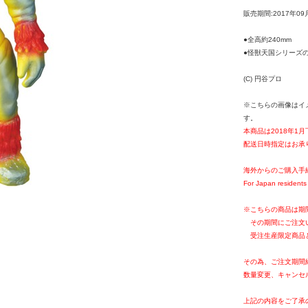
販売期間:2017年09
●全高約240mm
●怪獣天国シリーズの
(C) 円谷プロ
※こちらの画像はイ
す。
本商品は2018年1
配送日時指定はお承
海外からのご購入手
For Japan residents 
※こちらの商品は期
その期間にご注文
受注生産限定商品
その為、ご注文期間
数量変更、キャンセ
上記の内容をご了承