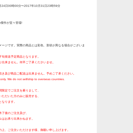
月24日00時00分〜2017年10月31日23時59分
傑作が堂々登場!
メージです。実際の商品とは彩色、形状が異なる場合がございま
月下旬発送予定商品となります。
り出来ません。何卒ご了承くださいませ。
続き及び商品ご配送は出来ません。予めご了承ください。
only. We do not sell/ship to overseas countries.
間限定でご注文を募りまして、
いただいた方のみに販売する、
となります。
終了後のご注文及び、
ルはお承り出来かねます。
の上、ご注文いただけます様、御願い申し上げます。