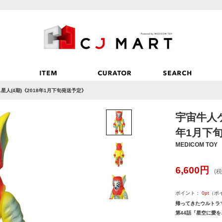
人(4期)《2018年1月下旬発送予定》
宇宙牛人ケ
年1月下
MEDICOM TOY
6,600
円
(税
ポイント：
0
pt
（ポ
帰ってきたウルトラ
第44話「星空に愛