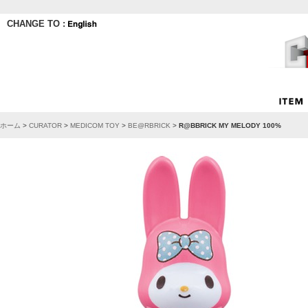
CHANGE TO :
ホーム
>
CURATOR
>
MEDICOM TOY
>
BE@RBRICK
>
R@BBRICK MY MELODY 100%