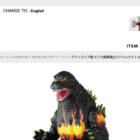
CHANGE TO :
ホーム
>
CURATOR
>
MEDICOM TOY
>
ソフビ
>
デストロイア版ゴジラ(咆哮版)(ゴジラvsデストロ