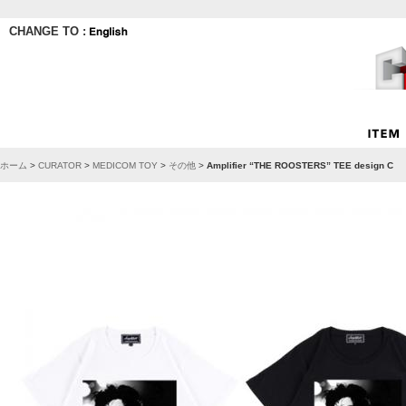
CHANGE TO :
ホーム
>
CURATOR
>
MEDICOM TOY
>
その他
>
Amplifier “THE ROOSTERS” TEE design C