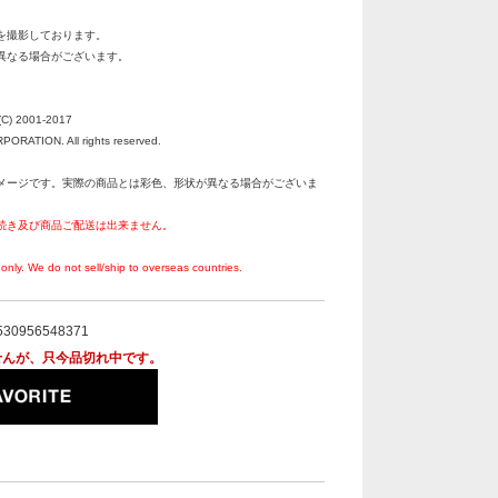
を撮影しております。
異なる場合がございます。
C) 2001-2017
RATION. All rights reserved.
メージです。実際の商品とは彩色、形状が異なる場合がございま
続き及び商品ご配送は出来ません。
。
only. We do not sell/ship to overseas countries.
530956548371
せんが、只今品切れ中です。