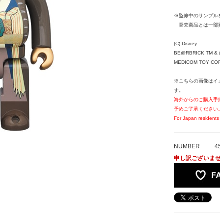
※監修中のサンプル
発売商品とは一部
(C) Disney
BE@RBRICK TM & (
MEDICOM TOY CORPO
※こちらの画像はイ
す。
海外からのご購入手
予めご了承ください
For Japan residents 
NUMBER
4
申し訳ございま