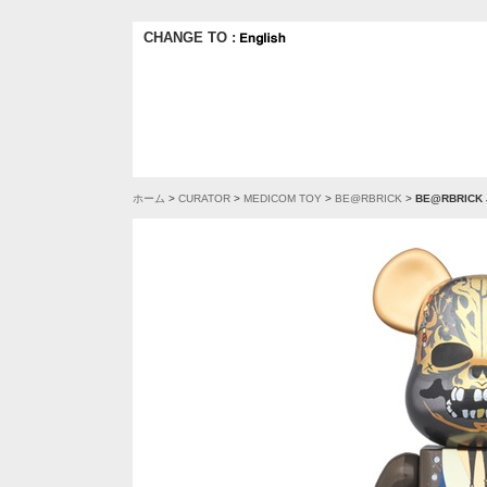
CHANGE TO :
ホーム
>
CURATOR
>
MEDICOM TOY
>
BE@RBRICK
>
BE@RBRICK Ja