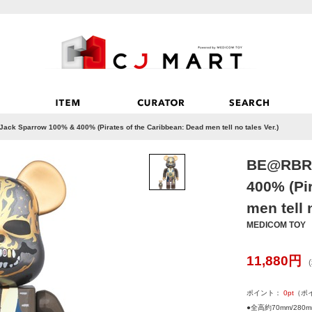
ck Sparrow 100% & 400% (Pirates of the Caribbean: Dead men tell no tales Ver.)
BE@RBRI
400% (Pi
men tell 
MEDICOM TOY
11,880
円
ポイント：
0
pt
（ポ
●全高約70mm/280m