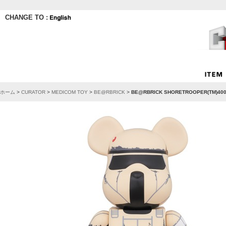
CHANGE TO :
ホーム
>
CURATOR
>
MEDICOM TOY
>
BE@RBRICK
>
BE@RBRICK SHORETROOPER(TM)40