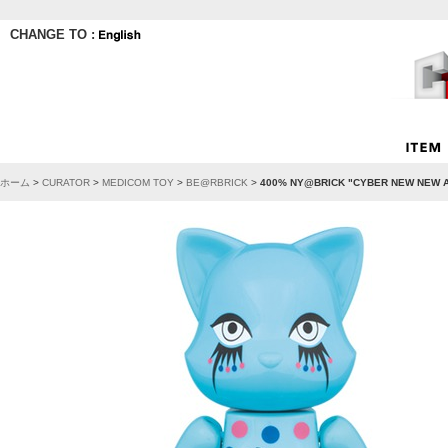
CHANGE TO :
ホーム
>
CURATOR
>
MEDICOM TOY
>
BE@RBRICK
>
400% NY@BRICK "CYBER NEW NEW 