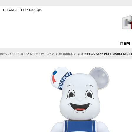
CHANGE TO :
ホーム
>
CURATOR
>
MEDICOM TOY
>
BE@RBRICK
>
BE@RBRICK STAY PUFT MARSHMALL