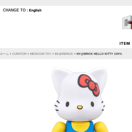
CHANGE TO :
ホーム
>
CURATOR
>
MEDICOM TOY
>
BE@RBRICK
>
NY@BRICK HELLO KITTY 100%