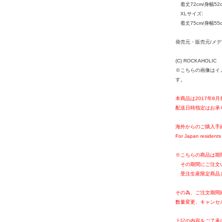
着丈72cm/身幅52c
XLサイズ:
着丈75cm/身幅55c
発売元・販売元/メ
(C) ROCKAHOLIC
※こちらの画像はイ
す。
本商品は2017年8
配送日時指定はお承
海外からのご購入手
For Japan residents 
※こちらの商品は期
その期間にご注文
受注生産限定商品
その為、ご注文期間
数量変更、キャンセ
上記の内容をご了承