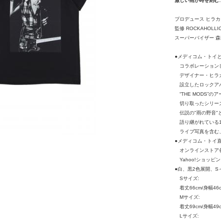
激しい雨が時を刻む
プロデュース ヒラ
監修 ROCKAHOLLI
スーパーバイザー 森山
●メディコム・トイ
コラボレーション
デザイナー・ヒラ
設立したロックアパレル
“THE MODS”の
切り取ったシリーズ
伝説の"雨の野音"
語り継がれている19
ライブ写真を含む、
●メディコム・トイ
オンラインストア各店
Yahoo!ショッピング
●白、黒2色展開、S
Sサイズ:
着丈66cm/身幅46c
Mサイズ:
着丈69cm/身幅49c
Lサイズ: