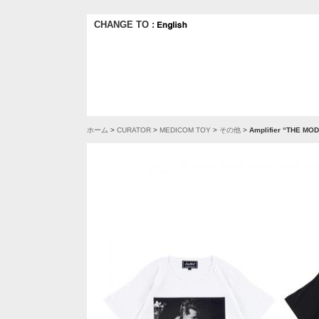
CHANGE TO :
ホーム
>
CURATOR
>
MEDICOM TOY
>
その他
>
Amplifier “THE 