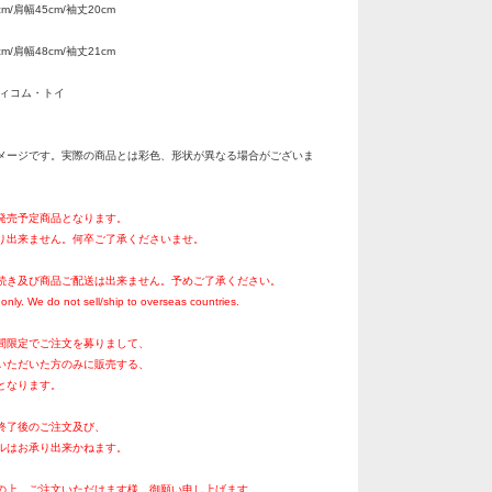
m/肩幅45cm/袖丈20cm
m/肩幅48cm/袖丈21cm
ディコム・トイ
メージです。実際の商品とは彩色、形状が異なる場合がございま
月発売予定商品となります。
り出来ません。何卒ご了承くださいませ。
続き及び商品ご配送は出来ません。予めご了承ください。
only. We do not sell/ship to overseas countries.
間限定でご注文を募りまして、
いただいた方のみに販売する、
となります。
終了後のご注文及び、
ルはお承り出来かねます。
の上、ご注文いただけます様、御願い申し上げます。