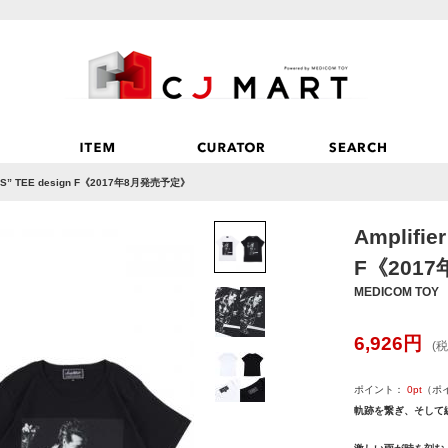
MODS” TEE design F《2017年8月発売予定》
Amplifie
F《201
MEDICOM TOY
6,926
円
(税
ポイント：
0
pt
（ポ
軌跡を繋ぎ、そして