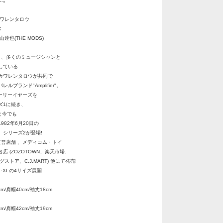
…。
カワレンタロウ
C
達也(THE MODS)
と、多くのミュージシャンと
している
カワレンタロウが共同で
ブランド"Amplifier"。
アーリーイヤーズを
1に続き、
と今でも
82年6月20日の
シリーズ2が登場!
直営店舗 、メディコム・トイ
 (ZOZOTOWN、楽天市場、
ストア、C.J.MART) 他にて発売!
～XLの4サイズ展開
m/肩幅40cm/袖丈18cm
m/肩幅42cm/袖丈19cm