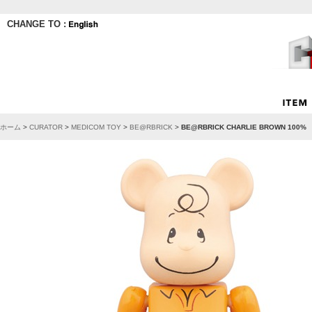
CHANGE TO :
ホーム
>
CURATOR
>
MEDICOM TOY
>
BE@RBRICK
>
BE@RBRICK CHARLIE BROWN 100%