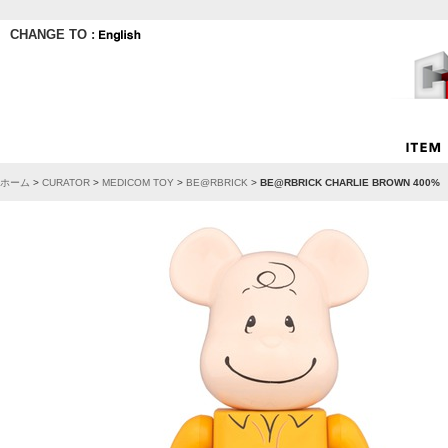
CHANGE TO :
ホーム
>
CURATOR
>
MEDICOM TOY
>
BE@RBRICK
>
BE@RBRICK CHARLIE BROWN 400%