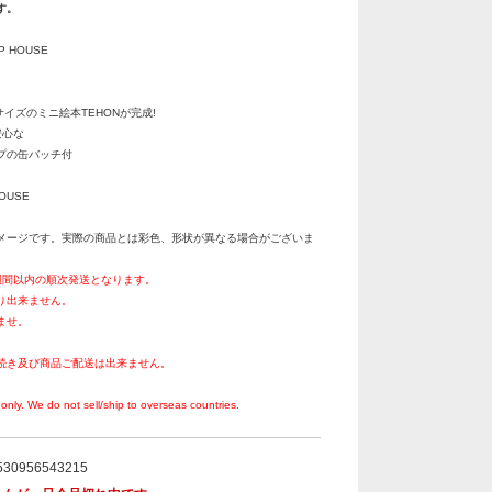
す。
P HOUSE
サイズのミニ絵本TEHONが完成!
安心な
プの缶バッチ付
HOUSE
メージです。実際の商品とは彩色、形状が異なる場合がございま
週間以内の順次発送となります。
り出来ません。
ませ。
続き及び商品ご配送は出来ません。
。
only. We do not sell/ship to overseas countries.
530956543215