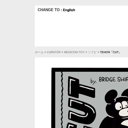
CHANGE TO :
ホーム
>
CURATOR
>
MEDICOM TOY
>
ソフビ
>
TEHON「CUT」