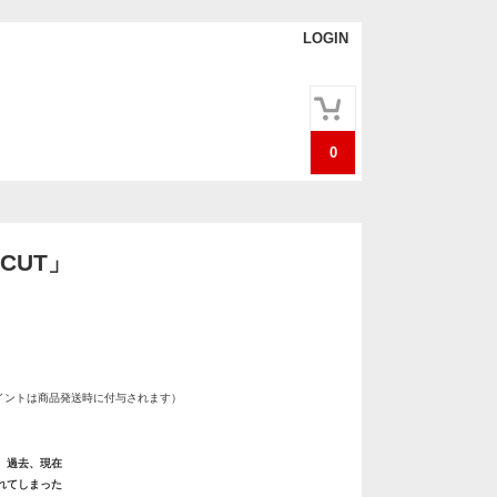
LOGIN
0
「CUT」
イントは商品発送時に付与されます）
、過去、現在
れてしまった