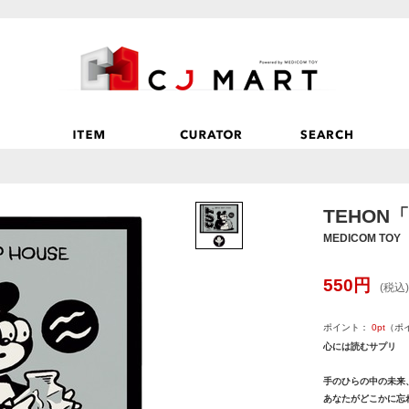
TEHON
MEDICOM TOY
550
円
(税込)
ポイント：
0
pt
（ポ
心には読むサプリ
手のひらの中の未来
あなたがどこかに忘