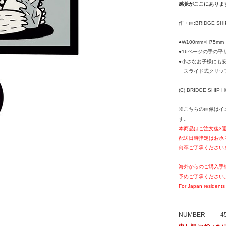
感覚がここにありま
作・画:BRIDGE SHI
●W100mm×H75mm
●16ページの手の平
●小さなお子様にも
スライド式クリッ
(C) BRIDGE SHIP 
※こちらの画像はイ
す。
本商品はご注文後3
配送日時指定はお承
何卒ご了承ください
海外からのご購入手
予めご了承ください
For Japan residents 
NUMBER
4