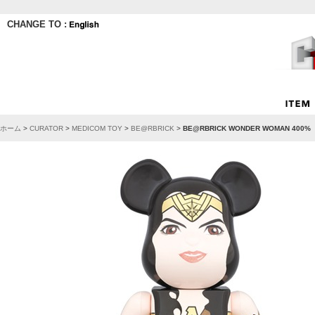
CHANGE TO :
ホーム
>
CURATOR
>
MEDICOM TOY
>
BE@RBRICK
>
BE@RBRICK WONDER WOMAN 400%