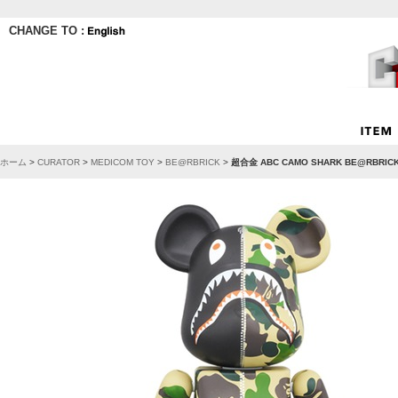
CHANGE TO :
ホーム
>
CURATOR
>
MEDICOM TOY
>
BE@RBRICK
>
超合金 ABC CAMO SHARK BE@RBRIC